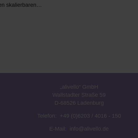
en skalierbaren…
„a
livell
o“
GmbH
Wallstadter Straße 59
D-68526 Ladenburg
Telefon:
+49 (0)6203 / 4016 - 150
E-Mail:
info@alivello.de