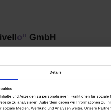
livell
o“
GmbH
tets auf dem aktuellsten Stand rund um das
neuesten Informationen aus unserer Branche.
Details
Cookies
nhalte und Anzeigen zu personalisieren, Funktionen für soziale
Website zu analysieren. Außerdem geben wir Informationen zu I
r Industriekunden optimieren
r soziale Medien, Werbung und Analysen weiter. Unsere Partner