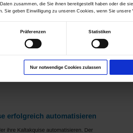
 Daten zusammen, die Sie ihnen bereitgestellt haben oder die s
 für Industriekunden durch datengetriebene
. Sie geben Einwilligung zu unseren Cookies, wenn Sie unsere 
enerierung clever mit…
Präferenzen
Statistiken
rung in Deutschland?
Nur notwendige Cookies zulassen
ierung in Deutschland? Entdecken Sie aktuelle
für Ihren Erfolg mit…
se erfolgreich automatisieren
ler ihre Kaltakquise automatisieren. Der