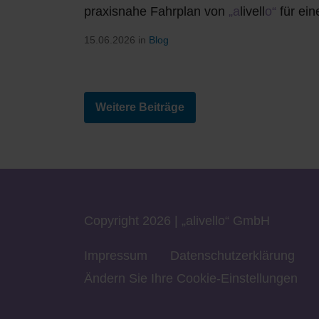
praxisnahe Fahrplan von
„a
livell
o“
für ein
15.06.2026 in
Blog
Weitere Beiträge
Copyright 2026 |
„a
livell
o“
GmbH
Impressum
Datenschutzerklärung
Ändern Sie Ihre Cookie-Einstellungen