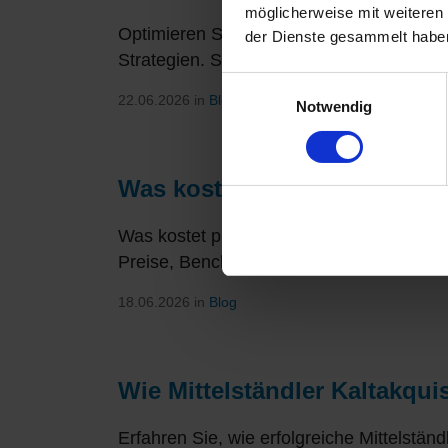
möglicherweise mit weiteren
Optimieren Sie Multi-Channel-Kampagnen
der Dienste gesammelt haben
Strategien. Steigern Sie Ihre B2B-Leadg
Einwilligungsauswahl
22.06.2026 in
Blog
Notwendig
Was kostet B2B-Leadgenerie
Was kostet professionelle B2B-Leadgener
Preise, Benchmarks und Praxis-Beispiele 
18.06.2026 in
Blog
Wie Mittelständler Kaltakqui
Erfahren Sie, wie erfolgreiche Mittelständ