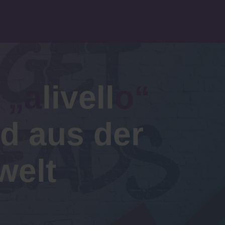
r
„a
livell
o“
 aus der
welt