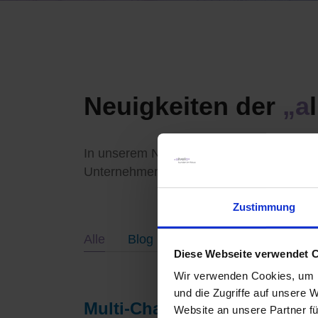
Neuigkeiten der
„a
In unserem Newsbereich halten wir Sie s
Unternehmen und versorgen Sie mit den 
Zustimmung
Alle
Blog
News
Diese Webseite verwendet 
Wir verwenden Cookies, um I
und die Zugriffe auf unsere 
Multi-Channel-Kampagnen fü
Website an unsere Partner fü