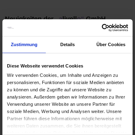
Neuigkeiten der
„a
livell
o“
GmbH
In unserem Newsbereich halten wir Sie stets auf dem
aktuellsten Stand rund um das Unternehmen und versorgen Sie
Zustimmung
Details
Über Cookies
mit den neuesten Informationen aus unserer Branche.
Diese Webseite verwendet Cookies
Alle
Wir verwenden Cookies, um Inhalte und Anzeigen zu
Blog
News
personalisieren, Funktionen für soziale Medien anbieten
zu können und die Zugriffe auf unsere Website zu
Aggressive Kaltakquise: So schützen Sie Ihren
analysieren. Außerdem geben wir Informationen zu Ihrer
Ruf
Verwendung unserer Website an unsere Partner für
Erfahren Sie von den Experten bei
„a
livell
o“
, wie Sie aggressive
soziale Medien, Werbung und Analysen weiter. Unsere
Kaltakquise rechtssicher und vertriebswirksam gestalten, ohne
Partner führen diese Informationen möglicherweise mit
dass Ihr guter Ruf…
weiteren Daten zusammen, die Sie ihnen bereitgestellt
31.07.2026
haben oder die sie im Rahmen Ihrer Nutzung der Dienste