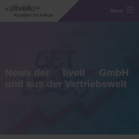
Menü
News der
„a
livell
o“
GmbH
und aus der Vertriebswelt