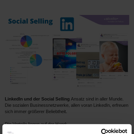
LinkedIn und der Social Selling
Ansatz sind in aller Munde.
Die sozialen Businessnetzwerke, allen voran LinkedIn, erfreuen
sich immer größerer Beliebtheit.
Die Vorteile liegen auf der Hand: