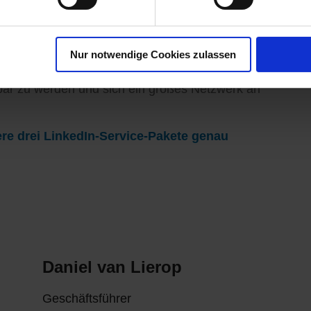
 sichtbar zu werden. Wenn Ihnen das ebenfalls
, das LinkedIn in der Neukundenakquise
Nur notwendige Cookies zulassen
 Service“ möchten wir Ihnen dabei helfen, auf
bar zu werden und sich ein großes Netzwerk an
re drei LinkedIn-Service-Pakete genau
Daniel van Lierop
Geschäftsführer