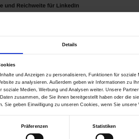
ge und Reichweite für LinkedIn
dIn ist für den Vertrieb heutzutage ebenso
ewusst, doch für Ihre LinkedIn-Posts fehlen Ihnen
it? Oder der Erfolg will sich einfach nicht
g posten? Dann sollten Sie sich unsere neuen
Details
uer ansehen.
ial Selling
für die Neukundenakquise somit
Cookies
n nicht aktiv ist, wird sich in den kommenden
nhalte und Anzeigen zu personalisieren, Funktionen für soziale
 lassen. Eine Umfrage der
Business Data
Website zu analysieren. Außerdem geben wir Informationen zu I
iesen Trend. Ihr zufolge sind über 60 Prozent
r soziale Medien, Werbung und Analysen weiter. Unsere Partner
cial Selling im B2B-Bereich in den nächsten
 Daten zusammen, die Sie ihnen bereitgestellt haben oder die s
. Sie geben Einwilligung zu unseren Cookies, wenn Sie unsere 
es LinkedIn-Accounts ist arbeitsintensiv und mit
n. Fehlende Ideen, Zeitmangel oder ein
Präferenzen
Statistiken
äufig, wenn es darum geht, hochwertigen