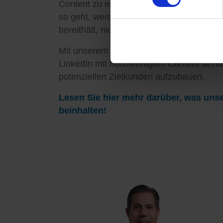
Content zu erstellen und so auf LinkedIn
so geht, werden Sie das große Potenzial
bereithält, nicht voll ausschöpfen können.
Mit unserem neuen Angebot „Content as a
LinkedIn mit hochwertigem Content sicht
potenziellen Zielkunden aufzubauen.
Lesen Sie hier mehr darüber, was unse
beinhalten!