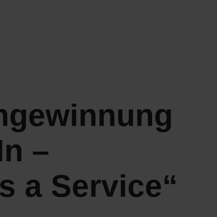
ngewinnung
In –
s a Service“