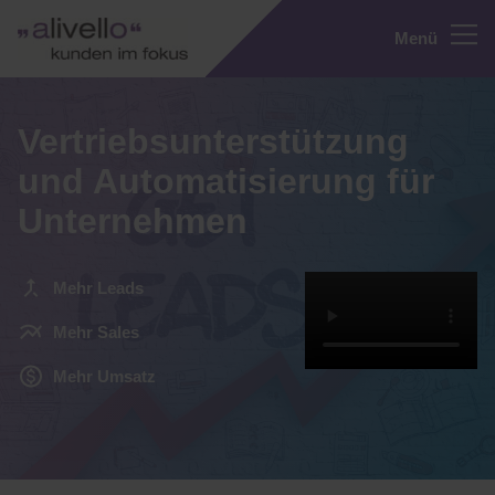
Menü
Vertriebsunterstützung
und Automatisierung für
Unternehmen
Mehr Leads
Mehr Sales
Mehr Umsatz