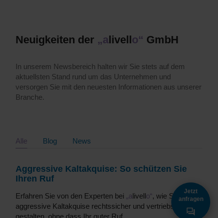
Neuigkeiten der
„a
livell
o“
GmbH
In unserem Newsbereich halten wir Sie stets auf dem
aktuellsten Stand rund um das Unternehmen und
versorgen Sie mit den neuesten Informationen aus unserer
Branche.
Alle
Blog
News
Aggressive Kaltakquise: So schützen Sie
Ihren Ruf
Jetzt
Erfahren Sie von den Experten bei
„a
livell
o“
, wie Sie
anfragen
aggressive Kaltakquise rechtssicher und vertriebswirksam
gestalten, ohne dass Ihr guter Ruf…