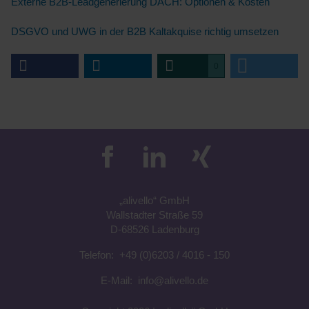
Externe B2B-Leadgenerierung DACH: Optionen & Kosten
DSGVO und UWG in der B2B Kaltakquise richtig umsetzen
0
„a
livell
o“
GmbH
Wallstadter Straße 59
D-68526 Ladenburg
Telefon:
+49 (0)6203 / 4016 - 150
E-Mail:
info@alivello.de