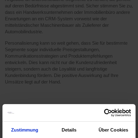
auf deren Bedürfnisse abgestimmt sind. Sicher stimmen Sie zu,
dass ein Handwerksunternehmen oder Immobilienbüro andere
Erwartungen an ein CRM-System vorweist wie der
mittelständischer Maschinenbauer als Zulieferer der
Automobilindustrie.
Personalisierung kann so weit gehen, dass Sie für bestimmte
Segmente sogar individuelle Preisgestaltungen,
Kommunikationsstrategien und Produktempfehlungen
entwickeln. Dies kann nicht nur die Kundenzufriedenheit
steigern, sondern auch die Loyalität und langfristige
Kundenbindung fördern. Die positive Auswirkung auf Ihre
Umsätze liegt auf der Hand.
Vermeidung von Streuverlusten
Ohne Kundensegmentierung verschwenden Unternehmen
häufig wertvolle Ressourcen, da sie ihre
Zustimmung
Details
Über Cookies
Vertriebsanstrengungen nicht zielgerichtet ausrichten. Dies führt