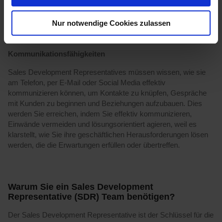
verbessern, weil nicht jeder Kunde vom hochpreisigen
Vertriebsmitarbeiter im Außendienst betreut werden muss.
Nur notwendige Cookies zulassen
Kommunikationsfähigkeiten
Sales Development Representatives müssen wissen, wie sie
am Telefon, per E-Mail oder Social Media effektiv
kommunizieren können, um Kontakte zu knüpfen, Gespräche
mit Kunden zu beginnen und Beziehungen aufzubauen. Dies
werden Sie erreichen, indem Sie effektiv kommunizieren,
Einwände vermeiden und lösungsorientiert agieren, weil es
klarstellt, wie Sie ihre geschäftlichen Herausforderungen lösen
werden, die die Erwartungen erfüllen oder übertreffen.
Warum Sie ein Sales Development
Representative (SDR) Team benötigen?
Der Sales Development Representative ist der Schlüssel für die