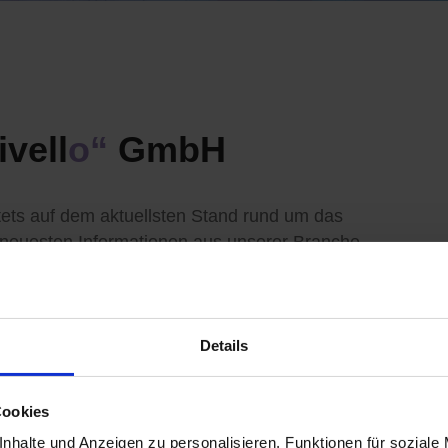
livell
o“
GmbH
tets auf dem aktuellsten Stand rund um das
neuesten Informationen aus unserer Branche.
Details
Cookies
uten Rutsch in 2025
nhalte und Anzeigen zu personalisieren, Funktionen für soziale