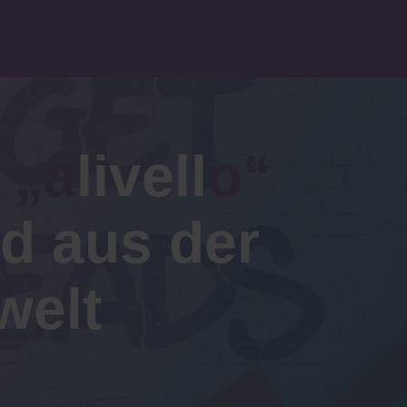
r
„a
livell
o“
 aus der
welt