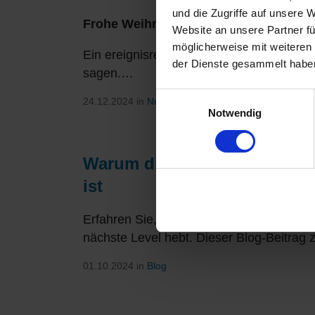
und die Zugriffe auf unsere 
Frohe Weihnachten an unsere Kunden, 
Website an unsere Partner fü
möglicherweise mit weiteren
Ein ereignisreiches Jahr neigt sich dem 
der Dienste gesammelt haben
sagen.…
Einwilligungsauswahl
24.12.2024 in
News
Notwendig
Warum die Kundensegmentier
ist
Erfahren Sie, warum eine präzise Kundens
nächste Level hebt. Dieser Blog-Beitrag 
01.10.2024 in
Blog