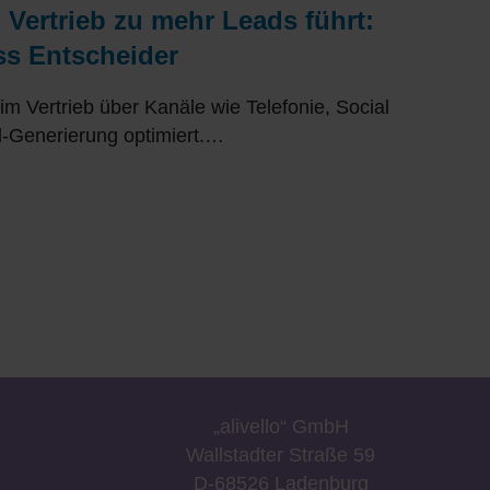
 Vertrieb zu mehr Leads führt:
ss Entscheider
im Vertrieb über Kanäle wie Telefonie, Social
d-Generierung optimiert.…
„a
livell
o“
GmbH
Wallstadter Straße 59
D-68526 Ladenburg