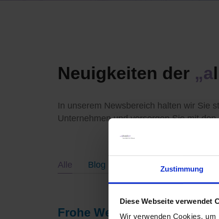
Neuigkeiten der
„a
In unserem Newsbereich halten wir Sie s
Unternehmen und versorgen Sie mit den 
Alle
Blog
News
Zustimmung
Diese Webseite verwendet 
Frohe Weihnachten 2024 & g
Wir verwenden Cookies, um I