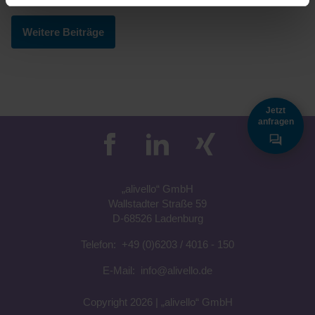
Weitere Beiträge
Jetzt
anfragen
„a
livell
o“
GmbH
Wallstadter Straße 59
D-68526 Ladenburg
Telefon:
+49 (0)6203 / 4016 - 150
E-Mail:
info@alivello.de
Copyright 2026 |
„a
livell
o“
GmbH