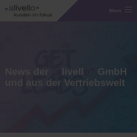
Menü
News der
„a
livell
o“
GmbH
und aus der Vertriebswelt