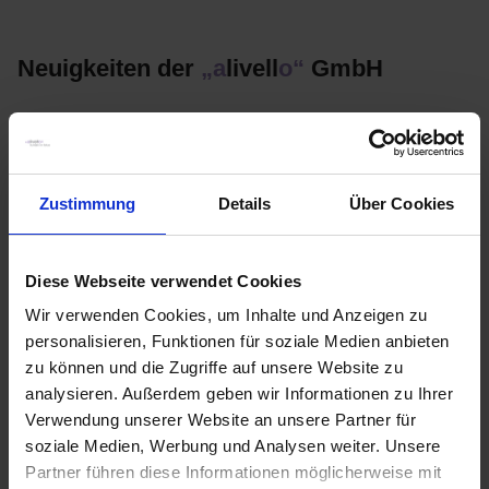
Neuigkeiten der
„a
livell
o“
GmbH
In unserem Newsbereich halten wir Sie stets auf dem
aktuellsten Stand rund um das Unternehmen und versorgen Sie
mit den neuesten Informationen aus unserer Branche.
Zustimmung
Details
Über Cookies
Alle
Blog
News
Diese Webseite verwendet Cookies
Wir verwenden Cookies, um Inhalte und Anzeigen zu
FROHE WEIHNACHTEN UND GESUNDES 2023
personalisieren, Funktionen für soziale Medien anbieten
zu können und die Zugriffe auf unsere Website zu
Das gesamte
„a
livell
o“
Team wünscht allen Kunden,
analysieren. Außerdem geben wir Informationen zu Ihrer
Interessenten und Partnern ein schönes Weihnachtsfest und
gesunden und erfolgreichen Start in 2023.
Verwendung unserer Website an unsere Partner für
soziale Medien, Werbung und Analysen weiter. Unsere
…
Partner führen diese Informationen möglicherweise mit