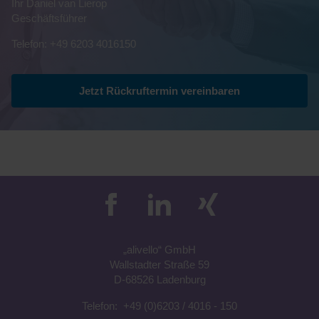
Ihr Daniel van Lierop
Geschäftsführer
Telefon: +49 6203 4016150
Jetzt Rückruftermin vereinbaren
„a
livell
o“
GmbH
Wallstadter Straße 59
D-68526 Ladenburg
Telefon:
+49 (0)6203 / 4016 - 150