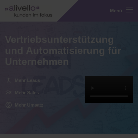
Menü
Vertriebsunterstützung
und Automatisierung für
Unternehmen
Mehr Leads
Mehr Sales
Mehr Umsatz