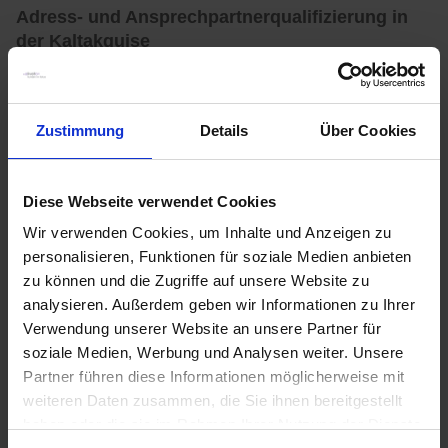
Adress- und Ansprechpartnerqualifizierung in
der Kaltakquise
Bei einer umfangreichen Adress- und
Ansprechpartnerqualifizierung recherchieren die
Vertriebsmitarbeiter von
„a
livell
o“
zunächst die Ansprechpartner
Zustimmung
Details
Über Cookies
und deren Adressen, die sie im nächsten Schritt bei der
telefonischen Kaltakquise B2B kontaktieren.
Diese Webseite verwendet Cookies
Die Vorbereitung der Telefonate für
Wir verwenden Cookies, um Inhalte und Anzeigen zu
die Kaltakquise im B2B
personalisieren, Funktionen für soziale Medien anbieten
zu können und die Zugriffe auf unsere Website zu
Bei
„a
livell
o“
informieren wir uns vor jedem Kaltakquise-
Telefonat genau über das Unternehmen und die
analysieren. Außerdem geben wir Informationen zu Ihrer
Ansprechpartner, die wir für unsere Auftraggeber kontaktieren
Verwendung unserer Website an unsere Partner für
wollen. Dabei ziehen wir die Unternehmenswebseiten der
soziale Medien, Werbung und Analysen weiter. Unsere
Interessenten ebenso wie eine Zielkunden Analyse Software für
Partner führen diese Informationen möglicherweise mit
Vertrieb und Marketing zu Rate. Auf diese Weise ermitteln wir
weiteren Daten zusammen, die Sie ihnen bereitgestellt
wertvolle zusätzliche Informationen zu den Unternehmen, die
haben oder die sie im Rahmen Ihrer Nutzung der Dienste
wir kontaktieren, wie beispielsweise deren Mitarbeiteranzahl