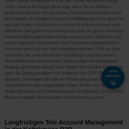
früher starker Beliebtheit erfreut hat. Heute sind Postmailings
selten, was in der Regel daran liegt, dass Sie zu häufig in
großer Anzahl über den gesamten Zielmarkt versendet wurden.
Auch tragen die initialen Kosten von Mailings dazu bei, dass sie
nur noch selten zum Einsatz kommen. Ein Beispiel eines sehr
effektiven und guten Postmailings möchten wir gerne vorstellen.
Handschriftlich geschrieben Briefe sind ein sehr effektives und
wertschätzendes Instrument. Sind Sie bereits handschriftlich
mit einem persönlichen Text kontaktiert worden? Falls ja, dann
verstehen Sie, was dies in dem Empfänger auslösen kann.
Abschließend ist anzumerken, dass postalische Kaltakquise
Mailings gesetzlich erlaubt sind. Stellen Sie in jedem Fall sicher,
Jetzt
dass die Datengrundlage Ihrer Mailings eine TOP Qualität
anfragen
aufweist. Versenden Sie bitte nie Postmailings auf Grundlage
unqualifizierter oder eingekaufter Daten. Prüfen Sie im Vorfeld,
ob die Adressen und Kontaktpersonen richtig sind, um sich eine
Menge unnötiger Streuverluste und Kosten zu sparen.
Langfristiges Tele Account Management